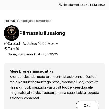
Helista meile
+372 5613 8502
Pärnasalu Ilusalong
Teenus
Teenindaja
Meist
Aadress
Pärnasalu Ilusalong
Lahtiolekuajad
Suletud
·
Avatakse
10:00
Mon
Tule 10
Saue, Harjumaa (Tallinn) 76505
Meie broneerimispoliitika
Broneerides läbi meie broneerimiskeskkonna nõustud
meie kasutustingimustega
https://parnasalu.ee/kontakt/
Hinnakiri võib muutuda vastavalt tööde keerukusele
ning materjalikulule. Täpsema hinna saab kokku leppida
salongis kohapeal.
Okei