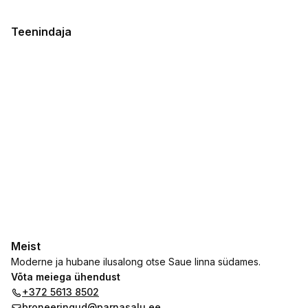
Teenindaja
Meist
Moderne ja hubane ilusalong otse Saue linna südames.
Võta meiega ühendust
+372 5613 8502
broneeringud@parnasalu.ee