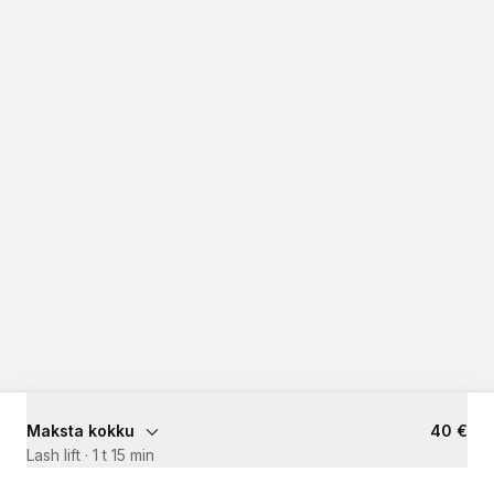
Maksta kokku
40 €
Lash lift
·
1 t 15 min