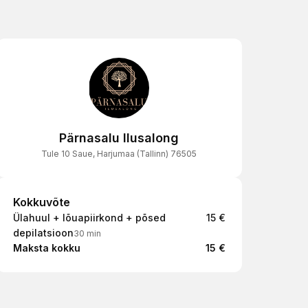
Pärnasalu Ilusalong
Tule 10 Saue, Harjumaa (Tallinn) 76505
Kokkuvõte
Kokkuvõte
Ülahuul + lõuapiirkond + põsed
15 €
depilatsioon
30 min
Maksta kokku
15 €