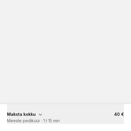
Maksta kokku
40 €
Meeste pediküür
·
1 t 15 min